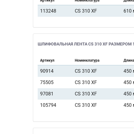
Артикул
Номенклатура
Длин
113248
CS 310 XF
610
ШЛИФОВАЛЬНАЯ ЛЕНТА CS 310 XF РАЗМЕРОМ 1
Артикул
Номенклатура
Длин
90914
CS 310 XF
450
75505
CS 310 XF
450
97081
CS 310 XF
450
105794
CS 310 XF
450