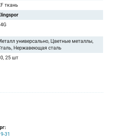
XF ткань
lingspor
F4G
Металл универсально, Цветные металлы,
Сталь, Нержавеющая сталь
0, 25 шт
рг:
19-31