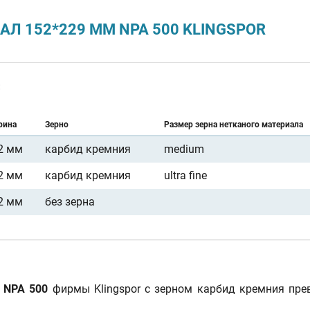
Л 152*229 ММ NPA 500 KLINGSPOR
:
рина
Зерно
Размер зерна нетканого материала
2 мм
карбид кремния
medium
2 мм
карбид кремния
ultra fine
2 мм
без зерна
 NPA 500
фирмы Klingspor с зерном карбид кремния прев