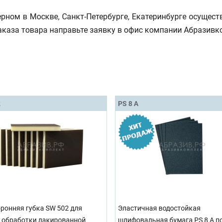
рном в Москве, Санкт-Петербурге, Екатеринбурге осущест
аказа товара направьте заявку в офис компании Абразив
2
PS 8 A
ронняя губка SW 502 для
Эластичная водостойкая
 обработки лакированной
шлифовальная бумага PS 8 A п