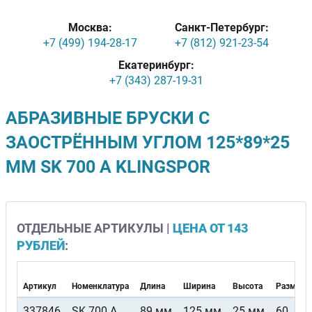
Москва:
Санкт-Петербург:
+7 (499) 194-28-17
+7 (812) 921-23-54
Екатеринбург:
+7 (343) 287-19-31
АБРАЗИВНЫЕ БРУСКИ С
ЗАОСТРЁННЫМ УГЛОМ 125*89*25
ММ SK 700 A KLINGSPOR
ОТДЕЛЬНЫЕ АРТИКУЛЫ |
ЦЕНА ОТ 143
РУБЛЕЙ
:
Артикул
Номенклатура
Длина
Ширина
Высота
Размер з
337846
SK 700 A
89 мм
125 мм
25 мм
60