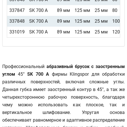
337847
SK 700 A
89 мм
125 мм
25 мм
80
337848
SK 700 A
89 мм
125 мм
25 мм
100
331019
SK 700 A
89 мм
125 мм
25 мм
120
Профессиональный
абразивный брусок с заостренным
углом
45°
SK 700 A
фирмы Klingspor для обработки
различных поверхностей, включая сложные углы.
Данная губка имеет заостренный контур в 45°, а так же
четырехстороннюю рабочую поверхность, благодаря
чему можно использовать как плоское, так и
вертикальное шлифование. Упругая основа
обеспечивает равномерное и адаптивное распределение