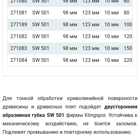
271080
SW 501
98 мм
123 мм
10 мм
60
271081
SW 501
98 мм
123 мм
10 мм
80
277189
SW 501
98 мм
123 мм
10 мм
100
271082
SW 501
98 мм
123 мм
10 мм
120
271083
SW 501
98 мм
123 мм
10 мм
150
271084
SW 501
98 мм
123 мм
10 мм
220
Для тонкой обработки криволинейной поверхности
древесины и древесных плит подойдет
двусторонняя
абразивная губка SW 501
фирмы Klingspor. Устойчива к
механическому воздействию, не боится заломов.
Подлежит промыванию и повторному использованию.