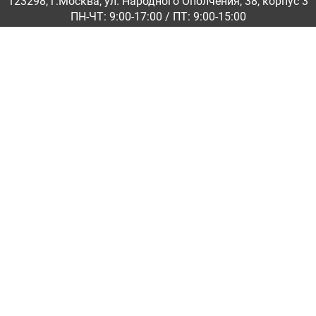
123298, г.Москва, ул. Народного Ополчения, 38, корпус 3
ПН-ЧТ: 9:00-17:00 / ПТ: 9:00-15:00
© ООО «Абразивкомплект» 2001-2026
Информация на сайте не является публичной офертой
Обратная связь
|
info@abraziv.ru
Политика конфиденциальности
О нас
Бренды
Каталоги PDF
Применение
Гарантия и обмен
Доставка по России
Контакты
Екатеринбург