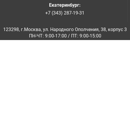
Екатеринбург
:
+7 (343) 287-19-31
123298, г.Москва, ул. Народного Ополчения, 38, корпус 3
ПН-ЧТ: 9:00-17:00 / ПТ: 9:00-15:00
© ООО «Абразивкомплект» 2001-2026
Информация на сайте не является публичной офертой
Обратная связь
|
info@abraziv.ru
Политика конфиденциальности
О нас
Бренды
Каталоги PDF
Применение