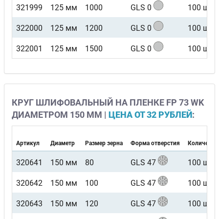
321999
125 мм
1000
GLS 0
100 шт
322000
125 мм
1200
GLS 0
100 шт
322001
125 мм
1500
GLS 0
100 шт
КРУГ ШЛИФОВАЛЬНЫЙ НА ПЛЕНКЕ FP 73 WK
ДИАМЕТРОМ 150 ММ |
ЦЕНА ОТ 32 РУБЛЕЙ
:
Артикул
Диаметр
Размер зерна
Форма отверстия
Количество
320641
150 мм
80
GLS 47
100 шт
320642
150 мм
100
GLS 47
100 шт
320643
150 мм
120
GLS 47
100 шт