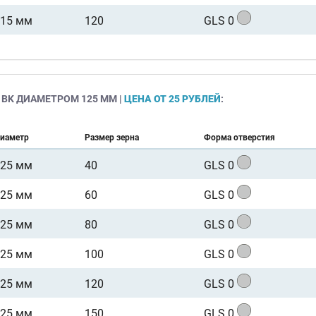
115 мм
120
GLS 0
 BK ДИАМЕТРОМ 125 ММ |
ЦЕНА ОТ 25 РУБЛЕЙ
:
иаметр
Размер зерна
Форма отверстия
125 мм
40
GLS 0
125 мм
60
GLS 0
125 мм
80
GLS 0
125 мм
100
GLS 0
125 мм
120
GLS 0
125 мм
150
GLS 0