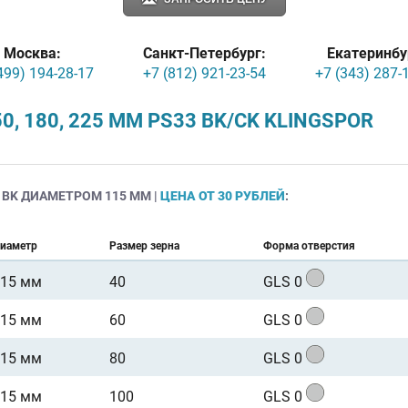
Москва:
Санкт-Петербург:
Екатеринбу
499) 194-28-17
+7 (812) 921-23-54
+7 (343) 287-
50, 180, 225 ММ PS33 BK/CK KLINGSPOR
 BK ДИАМЕТРОМ 115 ММ |
ЦЕНА ОТ 30 РУБЛЕЙ
:
иаметр
Размер зерна
Форма отверстия
115 мм
40
GLS 0
115 мм
60
GLS 0
115 мм
80
GLS 0
115 мм
100
GLS 0