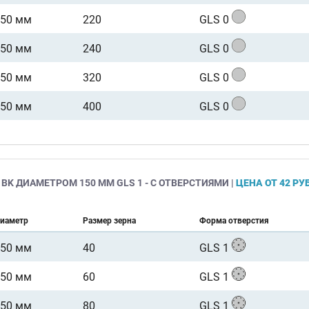
150 мм
220
GLS 0
150 мм
240
GLS 0
150 мм
320
GLS 0
150 мм
400
GLS 0
BK ДИАМЕТРОМ 150 ММ GLS 1 - С ОТВЕРСТИЯМИ |
ЦЕНА ОТ 42 РУ
иаметр
Размер зерна
Форма отверстия
150 мм
40
GLS 1
150 мм
60
GLS 1
150 мм
80
GLS 1