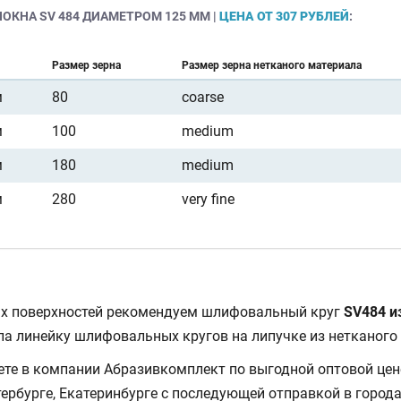
КНА SV 484 ДИАМЕТРОМ 125 ММ |
ЦЕНА ОТ 307 РУБЛЕЙ
:
Размер зерна
Размер зерна нетканого материала
м
80
coarse
м
100
medium
м
180
medium
м
280
very fine
ых поверхностей рекомендуем шлифовальный круг
SV484 и
ила линейку шлифовальных кругов на липучке из нетканого
ете в компании Абразивкомплект по выгодной оптовой цен
ербурге, Екатеринбурге с последующей отправкой в города