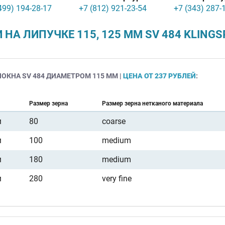
499) 194-28-17
+7 (812) 921-23-54
+7 (343) 287-
НА ЛИПУЧКЕ 115, 125 ММ SV 484 KLINGS
КНА SV 484 ДИАМЕТРОМ 115 ММ |
ЦЕНА ОТ 237 РУБЛЕЙ
:
Размер зерна
Размер зерна нетканого материала
м
80
coarse
м
100
medium
м
180
medium
м
280
very fine