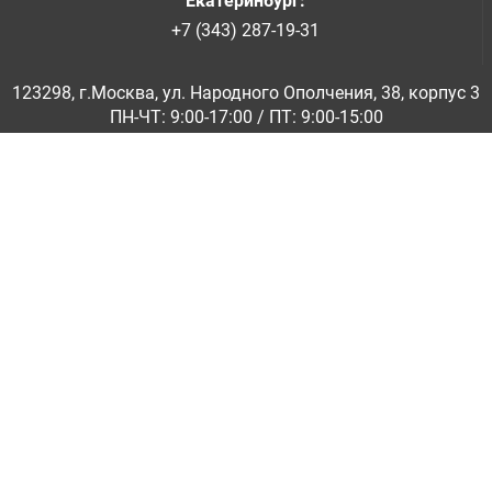
Екатеринбург
:
+7 (343) 287-19-31
123298, г.Москва, ул. Народного Ополчения, 38, корпус 3
ПН-ЧТ: 9:00-17:00 / ПТ: 9:00-15:00
© ООО «Абразивкомплект» 2001-2026
Информация на сайте не является публичной офертой
Обратная связь
|
info@abraziv.ru
Политика конфиденциальности
О нас
Бренды
Каталоги PDF
Применение