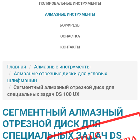
ПОЛИРОВАЛЬНЫЕ ИНСТРУМЕНТЫ
АЛМАЗНЫЕ ИНСТРУМЕНТЫ
БОРФРЕЗЫ
ОСНАСТКА
КОНТАКТЫ
Главная
Алмазные инструменты
Алмазные отрезные диски для угловых
шлифмашин
Сегментный алмазный отрезной диск для
специальных задач DS 100 UX
СЕГМЕНТНЫЙ АЛМАЗНЫЙ
ОТРЕЗНОЙ ДИСК ДЛЯ
С
Н
Я
О
С
П
Р
О
И
З
В
О
Д
С
Т
В
СПЕЦИАЛЬНЫХ ЗАДАЧ DS