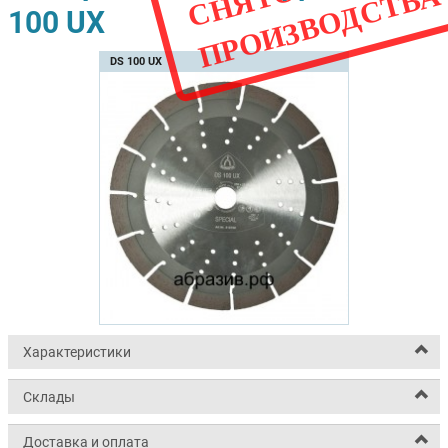
Т
А
100 UX
DS 100 UX
Характеристики
Склады
Доставка и оплата