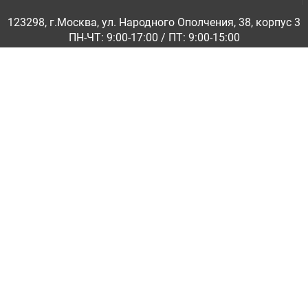
123298, г.Москва, ул. Народного Ополчения, 38, корпус 3
ПН-ЧТ: 9:00-17:00 / ПТ: 9:00-15:00
© ООО «Абразивкомплект» 2001-2026
Информация на сайте не является публичной офертой
Обратная связь
|
info@abraziv.ru
Политика конфиденциальности
О нас
Бренды
Каталоги PDF
Применение
Гарантия и обмен
Доставка по России