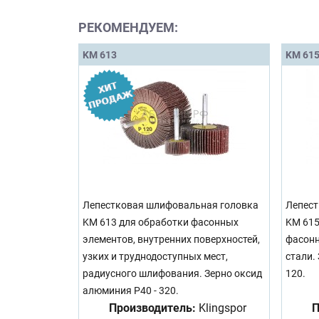
РЕКОМЕНДУЕМ:
KM 613
KM 61
Лепестковая шлифовальная головка
Лепест
KM 613 для обработки фасонных
KM 615
элементов, внутренних поверхностей,
фасонн
узких и труднодоступных мест,
стали.
радиусного шлифования. Зерно оксид
120.
алюминия Р40 - 320.
Производитель:
Klingspor
П