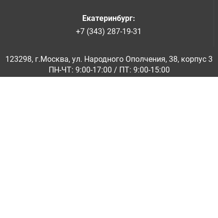
Екатеринбург
:
+7 (343) 287-19-31
123298, г.Москва, ул. Народного Ополчения, 38, корпус 3
ПН-ЧТ: 9:00-17:00 / ПТ: 9:00-15:00
© ООО «Абразивкомплект» 2001-2026
Информация на сайте не является публичной офертой
Обратная связь
|
info@abraziv.ru
Политика конфиденциальности
О нас
Бренды
Каталоги PDF