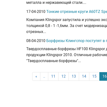
металла и нержавеющей стали....
17-04-2010
Тонкие отрезные круги A60TZ Spe
Компания Klingspor запустила и успешно эк
толщиной 0,8 - 1 -1,6мм. За счет модерниз
отрезных...
08-04-2010
Борфрезы Клингспор поступят в
Твердосплавные борфрезы HF100 Klingspor 
продукции Klingspor 2010. Отличные рабочи
"Твердосплавные борфрезы"...
«
..
11
12
13
14
15
16