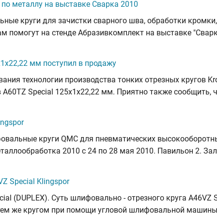
по металлу на выставке Сварка 2010
ные круги для зачистки сварного шва, обработки кромки,
м помогут на стенде Абразивкомплект на выставке "Сварка
x1x22,22 мм поступил в продажу
ания технологии производства тонких отрезных кругов Kro
 A60TZ Special 125x1x22,22 мм. Приятно также сообщить, 
ngspor
фовальные круги QMC для пневматических высокооборотны
ллообработка 2010 с 24 по 28 мая 2010. Павильон 2. Зал
 Special Klingspor
cial (DUPLEX). Суть шлифовально - отрезного круга A46VZ Sp
 тем же кругом при помощи угловой шлифовальной машины