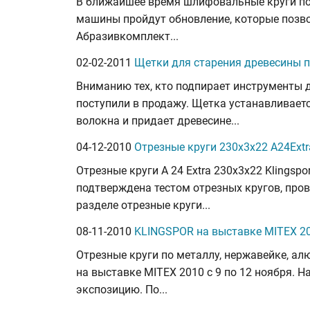
В ближайшее время шлифовальные круги по
машины пройдут обновление, которые позво
Абразивкомплект...
02-02-2011
Щетки для старения древесины п
Вниманию тех, кто подпирает инструменты 
поступили в продажу. Щетка устанавливае
волокна и придает древесине...
04-12-2010
Отрезные круги 230х3х22 A24Ext
Отрезные круги A 24 Extra 230х3х22 Klingsp
подтверждена тестом отрезных кругов, про
разделе отрезные круги...
08-11-2010
KLINGSPOR на выставке MITEX 20
Отрезные круги по металлу, нержавейке, а
на выставке MITEX 2010 с 9 по 12 ноября. 
экспозицию. По...