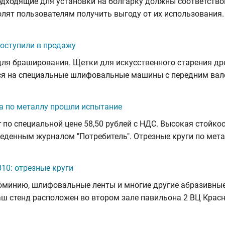
дходящие для установки на болгарку должны соответств
лят пользователям получить выгоду от их использования. 
оступили в продажу
для браширования. Щетки для искусственного старения д
тся на специальные шлифовальные машины с передним вал
ra по металлу прошли испытание
or по специальной цене 58,50 рублей с НДС. Высокая стойк
веденным журналом "Потребитель". Отрезные круги по мет
10: отрезные круги
люминию, шлифовальные ленты и многие другие абразивные
Наш стенд расположен во втором зале павильона 2 ВЦ Крас