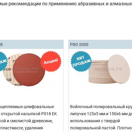
мые рекомендации по применению абразивных и алмазных
EK
FRO 2000
ацепляемые шлифовальные
Войлочный полировальный кру
с открытой насыпкой PS18 EK
липучке 125x5 мм и 150x6 мм д
кой и смолистой древесине,
использования с твердой
, пластмассе, удаления
полировальной пастой. Плотно