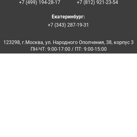
+7 (499) 194-28-17
+7 (812) 921-23-54
Екатеринбург
:
+7 (343) 287-19-31
123298, г.Москва, ул. Народного Ополчения, 38, корпус 3
ПН-ЧТ: 9:00-17:00 / ПТ: 9:00-15:00
© ООО «Абразивкомплект» 2001-2026
Информация на сайте не является публичной офертой
Обратная связь
|
info@abraziv.ru
Политика конфиденциальности
О нас
Бренды