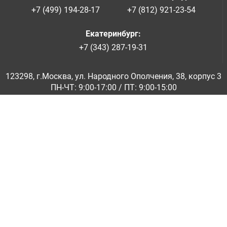
+7 (499) 194-28-17
+7 (812) 921-23-54
Екатеринбург
:
+7 (343) 287-19-31
123298, г.Москва, ул. Народного Ополчения, 38, корпус 3
ПН-ЧТ: 9:00-17:00 / ПТ: 9:00-15:00
© ООО «Абразивкомплект» 2001-2026
Информация на сайте не является публичной офертой
Обратная связь
|
info@abraziv.ru
Политика конфиденциальности
О нас
Бренды