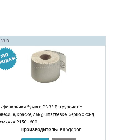
 33 B
ифовальная бумага PS 33 B в рулоне по
евесине, краске, лаку, шпатлевке. Зерно оксид
юминия Р150 - 600.
Производитель:
Klingspor