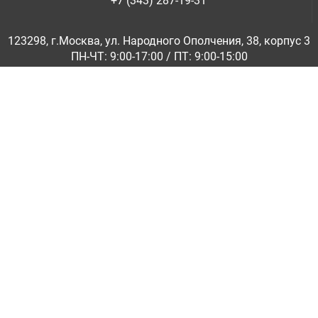
+7 (343) 287-19-31
123298, г.Москва, ул. Народного Ополчения, 38, корпус 3
ПН-ЧТ: 9:00-17:00 / ПТ: 9:00-15:00
© ООО «Абразивкомплект» 2001-2026
Информация на сайте не является публичной офертой
Обратная связь
|
info@abraziv.ru
Политика конфиденциальности
О нас
Бренды
Каталоги PDF
Применение
Гарантия и обмен