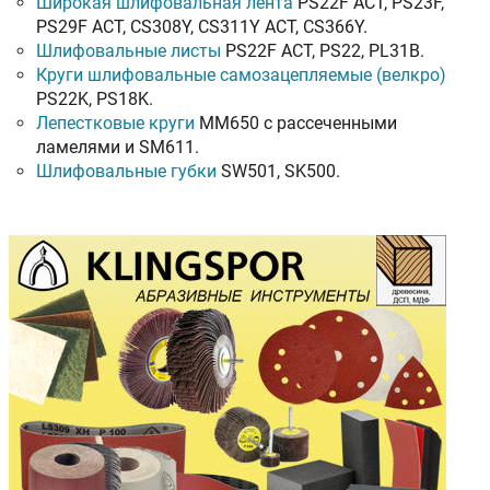
Широкая шлифовальная лента
PS22F ACT, PS23F,
PS29F ACT, CS308Y, CS311Y ACT, CS366Y.
Шлифовальные листы
PS22F ACT, PS22, PL31B.
Круги шлифовальные самозацепляемые (велкро)
PS22K, PS18K.
Лепестковые круги
MM650 с рассеченными
ламелями и SM611.
Шлифовальные губки
SW501, SK500.