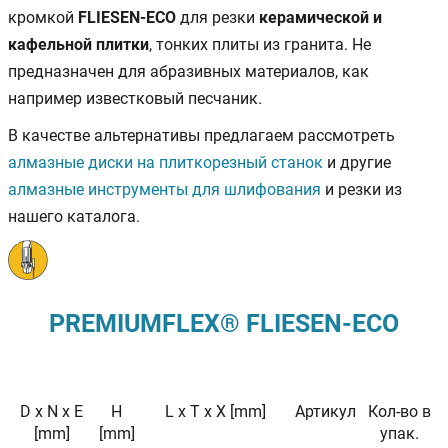
кромкой
FLIESEN-ECO
для резки
керамической и
кафельной плитки
, тонких плиты из гранита. Не
предназначен для абразивных материалов, как
например известковый песчаник.
В качестве альтернативы предлагаем рассмотреть
алмазные диски на плиткорезный станок
и другие
алмазные инструменты для шлифования
и резки из
нашего каталога.
PREMIUMFLEX® FLIESEN-ECO
D x N x E
H
L x T x X [mm]
Артикул
Кол-во в
[mm]
[mm]
упак.