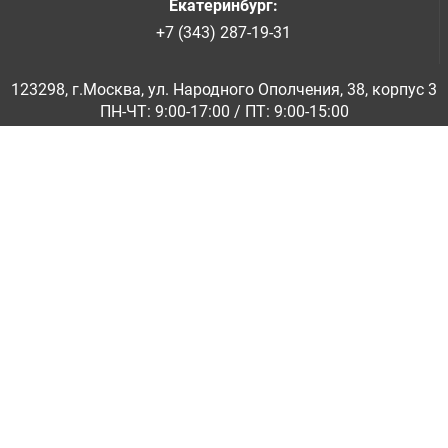
Екатеринбург
:
+7 (343) 287-19-31
123298, г.Москва, ул. Народного Ополчения, 38, корпус 3
ПН-ЧТ: 9:00-17:00 / ПТ: 9:00-15:00
© ООО «Абразивкомплект» 2001-2026
Информация на сайте не является публичной офертой
Обратная связь
|
info@abraziv.ru
Политика конфиденциальности
О нас
Бренды
Каталоги PDF
Применение