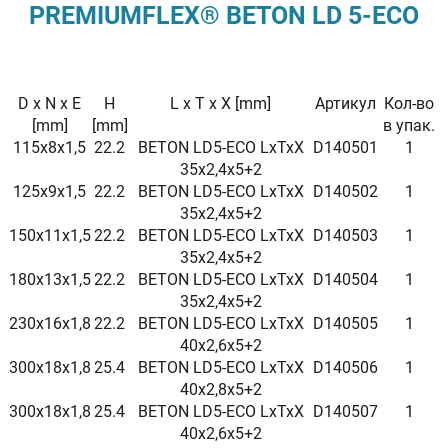
PREMIUMFLEX® BETON LD 5-ECO
D x N x E
H
L x T x X [mm]
Артикул
Кол-во
[mm]
[mm]
в упак.
115x8x1,5
22.2
BETON LD5-ECO LxTxX
D140501
1
35x2,4x5+2
125x9x1,5
22.2
BETON LD5-ECO LxTxX
D140502
1
35x2,4x5+2
150x11x1,5
22.2
BETON LD5-ECO LxTxX
D140503
1
35x2,4x5+2
180x13x1,5
22.2
BETON LD5-ECO LxTxX
D140504
1
35x2,4x5+2
230x16x1,8
22.2
BETON LD5-ECO LxTxX
D140505
1
40x2,6x5+2
300x18x1,8
25.4
BETON LD5-ECO LxTxX
D140506
1
40x2,8x5+2
300x18x1,8
25.4
BETON LD5-ECO LxTxX
D140507
1
40x2,6x5+2