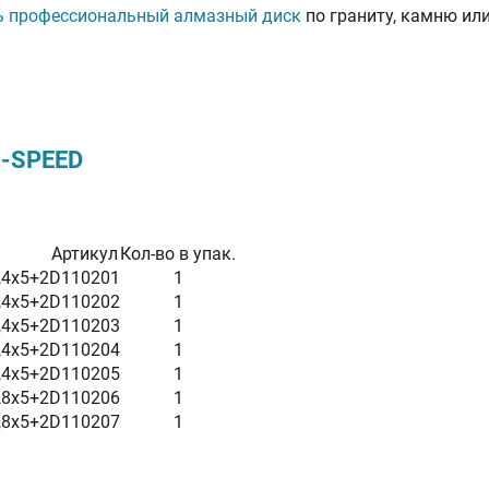
ь профессиональный алмазный диск
по граниту, камню ил
-SPEED
Артикул
Кол-во в упак.
,4x5+2
D110201
1
,4x5+2
D110202
1
,4x5+2
D110203
1
,4x5+2
D110204
1
,4x5+2
D110205
1
,8x5+2
D110206
1
,8x5+2
D110207
1