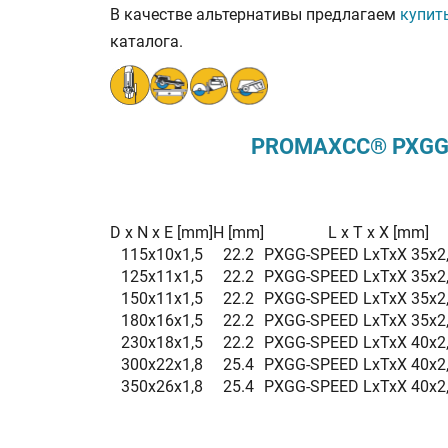
В качестве альтернативы предлагаем
купит
каталога.
PROMAXCC® PXGG
D x N x E [mm]
H [mm]
L x T x X [mm]
115x10x1,5
22.2
PXGG-SPEED LxTxX 35x2
125x11x1,5
22.2
PXGG-SPEED LxTxX 35x2
150x11x1,5
22.2
PXGG-SPEED LxTxX 35x2
180x16x1,5
22.2
PXGG-SPEED LxTxX 35x2
230x18x1,5
22.2
PXGG-SPEED LxTxX 40x2
300x22x1,8
25.4
PXGG-SPEED LxTxX 40x2
350x26x1,8
25.4
PXGG-SPEED LxTxX 40x2