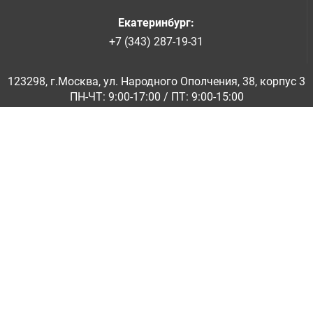
Екатеринбург
:
+7 (343) 287-19-31
123298, г.Москва, ул. Народного Ополчения, 38, корпус 3
ПН-ЧТ: 9:00-17:00 / ПТ: 9:00-15:00
© ООО «Абразивкомплект» 2001-2026
Информация на сайте не является публичной офертой
Обратная связь
|
info@abraziv.ru
Политика конфиденциальности
О нас
Бренды
Каталоги PDF