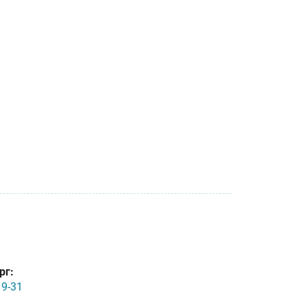
рг:
19-31