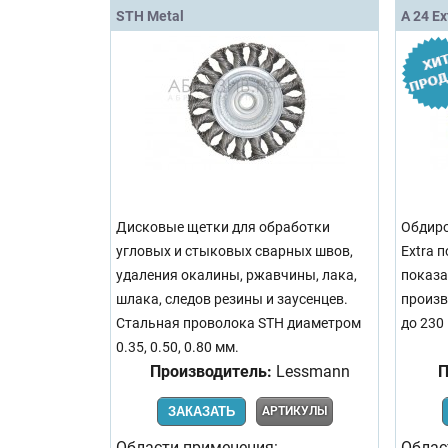
STH Metal
A 24 Ex
Дисковые щетки для обработки
Обдиро
угловых и стыковых сварных швов,
Extra 
удаления окалины, ржавчины, лака,
показа
шлака, следов резины и заусенцев.
произв
Стальная проволока STH диаметром
до 230
0.35, 0.50, 0.80 мм.
Производитель:
Lessmann
П
ЗАКАЗАТЬ
АРТИКУЛЫ
Области применения:
Облас