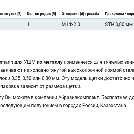
о жгутов [Z]
Кол-во рядов [R]
Отверстие [d] / резьба
Проволока / вор
1
M14x2.0
STH 0,80 мм
smann для УШМ
по металлу
применяется для тяжелых зачи
тавливают из холоднотянутой высокопрочной прямой ста
оки 0,35, 0,50 или 0,80 мм. Эту модель щетки достаточно
упаковка зависит от размера щетки.
у Вы можете в компании Абразивкомплект. Бесплатная до
 последующим получением в городах России, Казахстана.