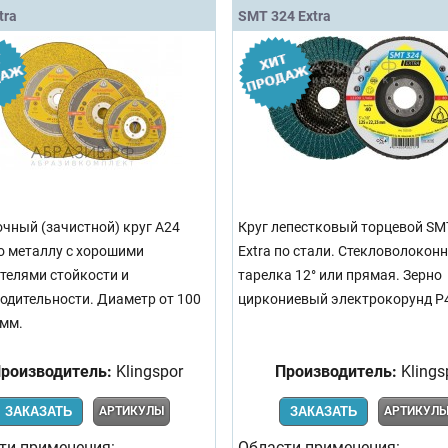
tra
SMT 324 Extra
чный (зачистной) круг A24
Круг лепестковый торцевой SM
по металлу с хорошими
Extra по стали. Стекловолокон
телями стойкости и
тарелка 12° или прямая. Зерно
одительности. Диаметр от 100
циркониевый электрокорунд Р40
 мм.
роизводитель:
Klingspor
Производитель:
Klings
ЗАКАЗАТЬ
АРТИКУЛЫ
ЗАКАЗАТЬ
АРТИКУЛ
ти применения:
Области применения: