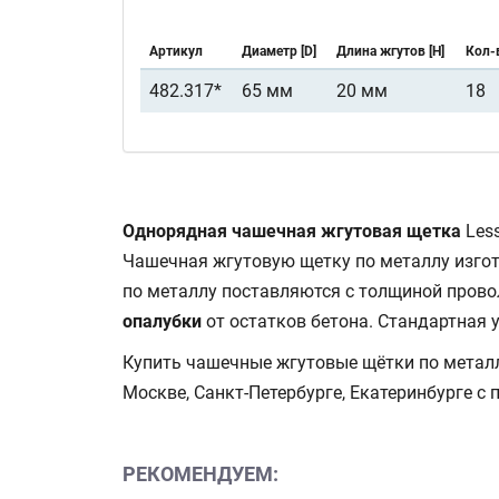
Артикул
Диаметр [D]
Длина жгутов [H]
Кол-в
482.317*
65 мм
20 мм
18
Однорядная чашечная жгутовая щетка
Les
Чашечная жгутовую щетку по металлу изго
по металлу поставляются с толщиной провол
опалубки
от остатков бетона. Стандартная 
Купить чашечные жгутовые щётки по металл
Москве, Санкт-Петербурге, Екатеринбурге с
РЕКОМЕНДУЕМ: