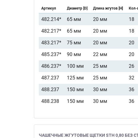
Артикул
Диаметр [D]
Длина жгутов [H]
Кол-в
482.214*
65 мм
20 мм
18
482.217*
65 мм
20 мм
18
483.217*
75 мм
20 мм
20
485.237*
90 мм
22 мм
20
486.237*
100 мм
25 мм
26
487.237
125 мм
25 мм
32
488.237
150 мм
30 мм
36
488.238
150 мм
30 мм
36
ЧАШЕЧНЫЕ ЖГУТОВЫЕ ЩЕТКИ STH 0,80 БЕЗ С