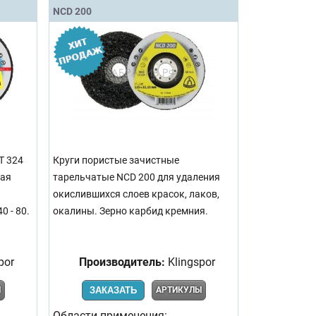
NCD 200
T 324
Круги пористые зачистные
ная
тарельчатые NCD 200 для удаления
окислившихся слоев красок, лаков,
 - 80.
окалины. Зерно карбид кремния.
por
Производитель:
Klingspor
Ы
ЗАКАЗАТЬ
АРТИКУЛЫ
Области применения: