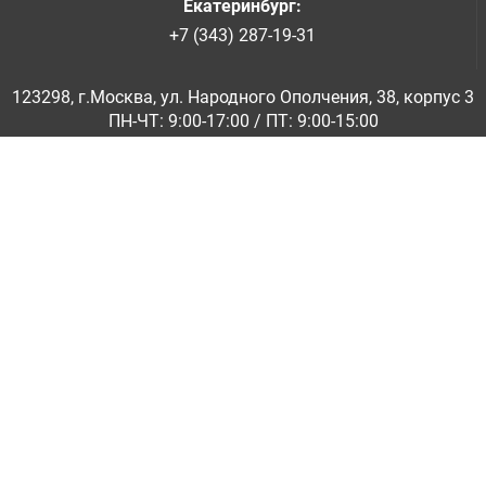
Екатеринбург
:
+7 (343) 287-19-31
123298, г.Москва, ул. Народного Ополчения, 38, корпус 3
ПН-ЧТ: 9:00-17:00 / ПТ: 9:00-15:00
© ООО «Абразивкомплект» 2001-2026
Информация на сайте не является публичной офертой
Обратная связь
|
info@abraziv.ru
Политика конфиденциальности
О нас
Бренды
Каталоги PDF
Применение