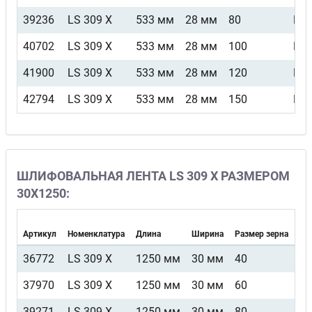
39236
LS 309 X
533 мм
28 мм
80
F4
40702
LS 309 X
533 мм
28 мм
100
F4
41900
LS 309 X
533 мм
28 мм
120
F4
42794
LS 309 X
533 мм
28 мм
150
F4
ШЛИФОВАЛЬНАЯ ЛЕНТА LS 309 X РАЗМЕРОМ
30Х1250:
Артикул
Номенклатура
Длина
Ширина
Размер зерна
Ви
36772
LS 309 X
1250 мм
30 мм
40
F
37970
LS 309 X
1250 мм
30 мм
60
F
39271
LS 309 X
1250 мм
30 мм
80
F