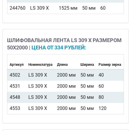
244760
LS 309 X
1525 мм
50 мм
60
F
ШЛИФОВАЛЬНАЯ ЛЕНТА LS 309 X РАЗМЕРОМ
50Х2000 |
ЦЕНА ОТ 334 РУБЛЕЙ
:
Артикул
Номенклатура
Длина
Ширина
Размер зерна
Ви
4502
LS 309 X
2000 мм
50 мм
40
F
4531
LS 309 X
2000 мм
50 мм
60
F
4548
LS 309 X
2000 мм
50 мм
80
F
4553
LS 309 X
2000 мм
50 мм
120
F