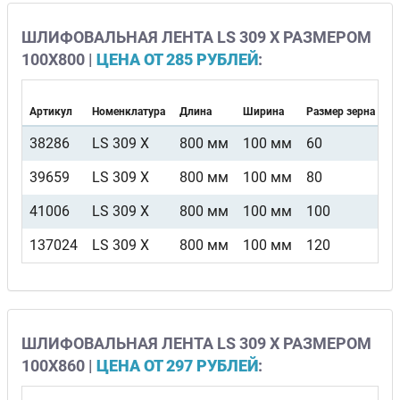
ШЛИФОВАЛЬНАЯ ЛЕНТА LS 309 X РАЗМЕРОМ
100Х800 |
ЦЕНА ОТ 285 РУБЛЕЙ
:
Артикул
Номенклатура
Длина
Ширина
Размер зерна
В
38286
LS 309 X
800 мм
100 мм
60
F
39659
LS 309 X
800 мм
100 мм
80
F
41006
LS 309 X
800 мм
100 мм
100
F
137024
LS 309 X
800 мм
100 мм
120
F
ШЛИФОВАЛЬНАЯ ЛЕНТА LS 309 X РАЗМЕРОМ
100Х860 |
ЦЕНА ОТ 297 РУБЛЕЙ
: