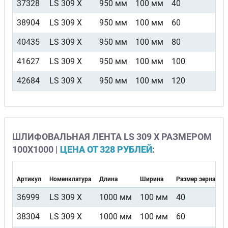
37328
LS 309 X
950 мм
100 мм
40
F5
38904
LS 309 X
950 мм
100 мм
60
F5
40435
LS 309 X
950 мм
100 мм
80
F5
41627
LS 309 X
950 мм
100 мм
100
F5
42684
LS 309 X
950 мм
100 мм
120
F5
ШЛИФОВАЛЬНАЯ ЛЕНТА LS 309 X РАЗМЕРОМ
100Х1000 |
ЦЕНА ОТ 328 РУБЛЕЙ
:
Артикул
Номенклатура
Длина
Ширина
Размер зерна
В
36999
LS 309 X
1000 мм
100 мм
40
F
38304
LS 309 X
1000 мм
100 мм
60
F