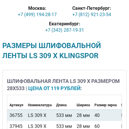
Москва:
Санкт-Петербург:
+7 (499) 194-28-17
+7 (812) 921-23-54
Екатеринбург:
+7 (343) 287-19-31
РАЗМЕРЫ ШЛИФОВАЛЬНОЙ
ЛЕНТЫ LS 309 X KLINGSPOR
ШЛИФОВАЛЬНАЯ ЛЕНТА LS 309 X РАЗМЕРОМ
28Х533 |
ЦЕНА ОТ 119 РУБЛЕЙ
:
Артикул
Номенклатура
Длина
Ширина
Размер зерна
Вид 
36755
LS 309 X
533 мм
28 мм
40
F4
37945
LS 309 X
533 мм
28 мм
60
F4