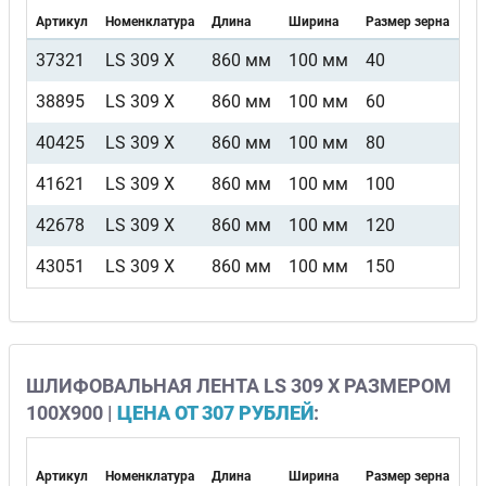
Артикул
Номенклатура
Длина
Ширина
Размер зерна
Ви
37321
LS 309 X
860 мм
100 мм
40
F5
38895
LS 309 X
860 мм
100 мм
60
F5
40425
LS 309 X
860 мм
100 мм
80
F5
41621
LS 309 X
860 мм
100 мм
100
F5
42678
LS 309 X
860 мм
100 мм
120
F5
43051
LS 309 X
860 мм
100 мм
150
F5
ШЛИФОВАЛЬНАЯ ЛЕНТА LS 309 X РАЗМЕРОМ
100Х900 |
ЦЕНА ОТ 307 РУБЛЕЙ
:
Артикул
Номенклатура
Длина
Ширина
Размер зерна
Ви