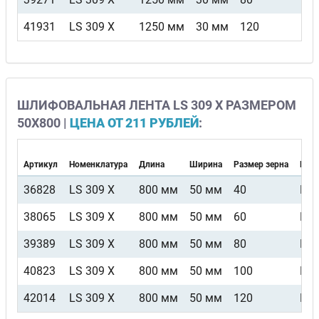
41931
LS 309 X
1250 мм
30 мм
120
F
ШЛИФОВАЛЬНАЯ ЛЕНТА LS 309 X РАЗМЕРОМ
50Х800 |
ЦЕНА ОТ 211 РУБЛЕЙ
:
Артикул
Номенклатура
Длина
Ширина
Размер зерна
Вид 
36828
LS 309 X
800 мм
50 мм
40
F4
38065
LS 309 X
800 мм
50 мм
60
F4
39389
LS 309 X
800 мм
50 мм
80
F4
40823
LS 309 X
800 мм
50 мм
100
F4
42014
LS 309 X
800 мм
50 мм
120
F4