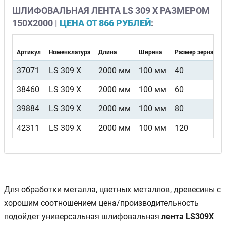
ШЛИФОВАЛЬНАЯ ЛЕНТА LS 309 X РАЗМЕРОМ
150Х2000 |
ЦЕНА ОТ 866 РУБЛЕЙ
:
Артикул
Номенклатура
Длина
Ширина
Размер зерна
В
37071
LS 309 X
2000 мм
100 мм
40
38460
LS 309 X
2000 мм
100 мм
60
39884
LS 309 X
2000 мм
100 мм
80
42311
LS 309 X
2000 мм
100 мм
120
Для обработки металла, цветных металлов, древесины с
хорошим соотношением цена/производительность
подойдет универсальная шлифовальная
лента LS309X