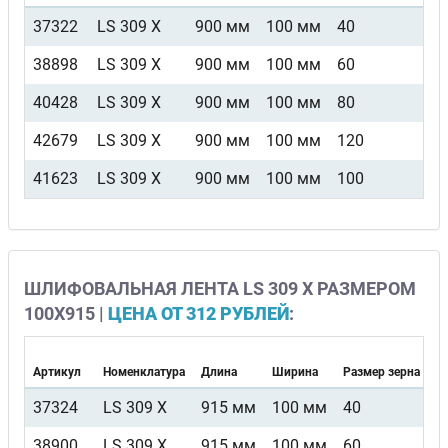
37322
LS 309 X
900 мм
100 мм
40
F5
38898
LS 309 X
900 мм
100 мм
60
F5
40428
LS 309 X
900 мм
100 мм
80
F5
42679
LS 309 X
900 мм
100 мм
120
F5
41623
LS 309 X
900 мм
100 мм
100
F5
ШЛИФОВАЛЬНАЯ ЛЕНТА LS 309 X РАЗМЕРОМ
100Х915 |
ЦЕНА ОТ 312 РУБЛЕЙ
:
Артикул
Номенклатура
Длина
Ширина
Размер зерна
В
37324
LS 309 X
915 мм
100 мм
40
F
38900
LS 309 X
915 мм
100 мм
60
F