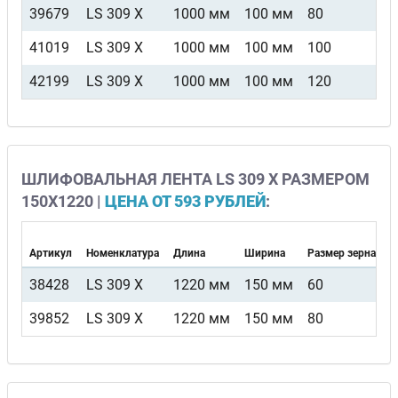
39679
LS 309 X
1000 мм
100 мм
80
F
41019
LS 309 X
1000 мм
100 мм
100
F
42199
LS 309 X
1000 мм
100 мм
120
F
ШЛИФОВАЛЬНАЯ ЛЕНТА LS 309 X РАЗМЕРОМ
150Х1220 |
ЦЕНА ОТ 593 РУБЛЕЙ
:
Артикул
Номенклатура
Длина
Ширина
Размер зерна
В
38428
LS 309 X
1220 мм
150 мм
60
F
39852
LS 309 X
1220 мм
150 мм
80
F