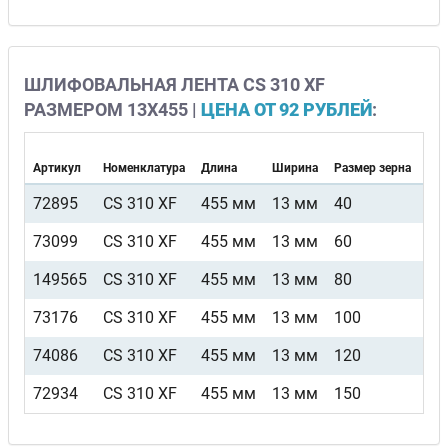
ШЛИФОВАЛЬНАЯ ЛЕНТА CS 310 XF
РАЗМЕРОМ 13Х455 |
ЦЕНА ОТ 92 РУБЛЕЙ
:
Артикул
Номенклатура
Длина
Ширина
Размер зерна
Вид
72895
CS 310 XF
455 мм
13 мм
40
F4
73099
CS 310 XF
455 мм
13 мм
60
F4
149565
CS 310 XF
455 мм
13 мм
80
F4
73176
CS 310 XF
455 мм
13 мм
100
F4
74086
CS 310 XF
455 мм
13 мм
120
F4
72934
CS 310 XF
455 мм
13 мм
150
F4