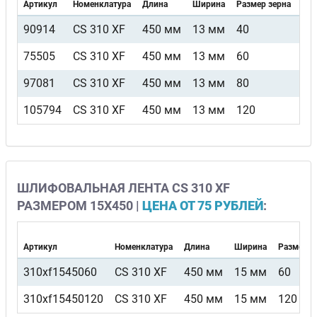
Артикул
Номенклатура
Длина
Ширина
Размер зерна
Вид
90914
CS 310 XF
450 мм
13 мм
40
F4
75505
CS 310 XF
450 мм
13 мм
60
F4
97081
CS 310 XF
450 мм
13 мм
80
F4
105794
CS 310 XF
450 мм
13 мм
120
F4
ШЛИФОВАЛЬНАЯ ЛЕНТА CS 310 XF
РАЗМЕРОМ 15Х450 |
ЦЕНА ОТ 75 РУБЛЕЙ
:
Артикул
Номенклатура
Длина
Ширина
Размер з
310xf1545060
CS 310 XF
450 мм
15 мм
60
310xf15450120
CS 310 XF
450 мм
15 мм
120