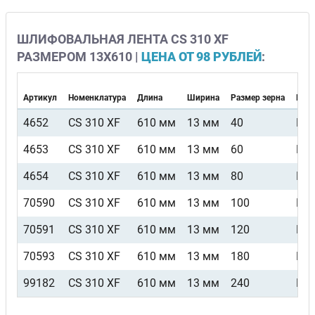
ШЛИФОВАЛЬНАЯ ЛЕНТА CS 310 XF
РАЗМЕРОМ 13Х610 |
ЦЕНА ОТ 98 РУБЛЕЙ
:
Артикул
Номенклатура
Длина
Ширина
Размер зерна
Вид 
4652
CS 310 XF
610 мм
13 мм
40
F4
4653
CS 310 XF
610 мм
13 мм
60
F4
4654
CS 310 XF
610 мм
13 мм
80
F4
70590
CS 310 XF
610 мм
13 мм
100
F4
70591
CS 310 XF
610 мм
13 мм
120
F4
70593
CS 310 XF
610 мм
13 мм
180
F4
99182
CS 310 XF
610 мм
13 мм
240
F4