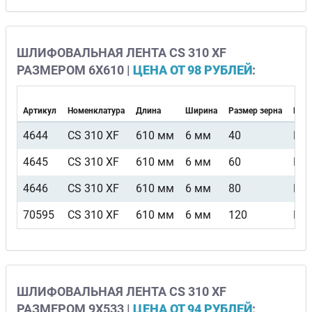
ШЛИФОВАЛЬНАЯ ЛЕНТА CS 310 XF
РАЗМЕРОМ 6Х610 |
ЦЕНА ОТ 98 РУБЛЕЙ
:
Артикул
Номенклатура
Длина
Ширина
Размер зерна
Вид 
4644
CS 310 XF
610 мм
6 мм
40
F4
4645
CS 310 XF
610 мм
6 мм
60
F4
4646
CS 310 XF
610 мм
6 мм
80
F4
70595
CS 310 XF
610 мм
6 мм
120
F4
ШЛИФОВАЛЬНАЯ ЛЕНТА CS 310 XF
РАЗМЕРОМ 9Х533 |
ЦЕНА ОТ 94 РУБЛЕЙ
: