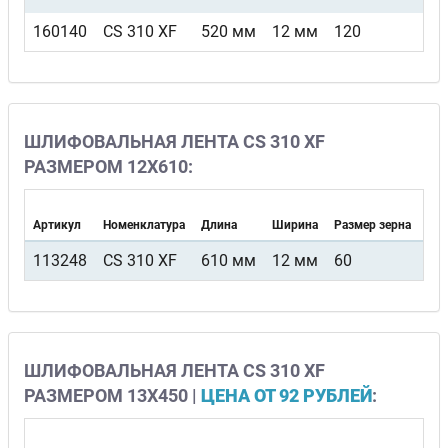
160140
CS 310 XF
520 мм
12 мм
120
F4
ШЛИФОВАЛЬНАЯ ЛЕНТА CS 310 XF
РАЗМЕРОМ 12Х610:
Артикул
Номенклатура
Длина
Ширина
Размер зерна
Вид
113248
CS 310 XF
610 мм
12 мм
60
F4
ШЛИФОВАЛЬНАЯ ЛЕНТА CS 310 XF
РАЗМЕРОМ 13Х450 |
ЦЕНА ОТ 92 РУБЛЕЙ
: