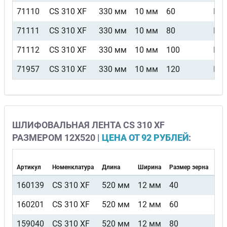
71110
CS 310 XF
330 мм
10 мм
60
F4
71111
CS 310 XF
330 мм
10 мм
80
F4
71112
CS 310 XF
330 мм
10 мм
100
F4
71957
CS 310 XF
330 мм
10 мм
120
F4
ШЛИФОВАЛЬНАЯ ЛЕНТА CS 310 XF
РАЗМЕРОМ 12Х520 |
ЦЕНА ОТ 92 РУБЛЕЙ
:
Артикул
Номенклатура
Длина
Ширина
Размер зерна
Вид
160139
CS 310 XF
520 мм
12 мм
40
F4
160201
CS 310 XF
520 мм
12 мм
60
F4
159040
CS 310 XF
520 мм
12 мм
80
F4