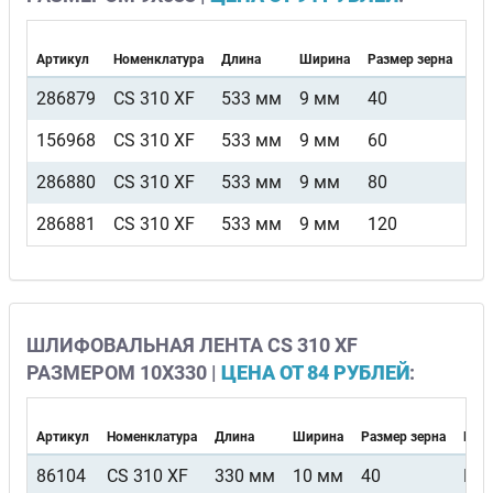
Артикул
Номенклатура
Длина
Ширина
Размер зерна
Вид
286879
CS 310 XF
533 мм
9 мм
40
F4
156968
CS 310 XF
533 мм
9 мм
60
F4
286880
CS 310 XF
533 мм
9 мм
80
F4
286881
CS 310 XF
533 мм
9 мм
120
F4
ШЛИФОВАЛЬНАЯ ЛЕНТА CS 310 XF
РАЗМЕРОМ 10Х330 |
ЦЕНА ОТ 84 РУБЛЕЙ
:
Артикул
Номенклатура
Длина
Ширина
Размер зерна
Вид 
86104
CS 310 XF
330 мм
10 мм
40
F4