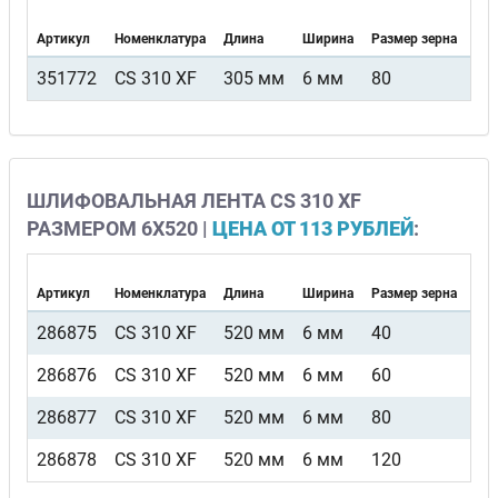
Артикул
Номенклатура
Длина
Ширина
Размер зерна
Вид
351772
CS 310 XF
305 мм
6 мм
80
F4
ШЛИФОВАЛЬНАЯ ЛЕНТА CS 310 XF
РАЗМЕРОМ 6Х520 |
ЦЕНА ОТ 113 РУБЛЕЙ
:
Артикул
Номенклатура
Длина
Ширина
Размер зерна
Вид
286875
CS 310 XF
520 мм
6 мм
40
F4
286876
CS 310 XF
520 мм
6 мм
60
F4
286877
CS 310 XF
520 мм
6 мм
80
F4
286878
CS 310 XF
520 мм
6 мм
120
F4