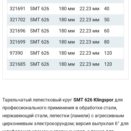
321691
SMT 626
180 мм
22.23 мм
40
321702
SMT 626
180 мм
22.23 мм
50
321696
SMT 626
180 мм
22.23 мм
60
321699
SMT 626
180 мм
22.23 мм
80
97390
SMT 626
180 мм
22.23 мм
120
321685
SMT 626
180 мм
22.23 мм
120
Тарельчатый лепестковый круг
SMT 626 Klingspor
для
профессионального применения в обработке стали,
нержавеющей стали, лепестки (ламели) с агрессивным
циркониевым электрокорундом; версия выпуклая 6° для