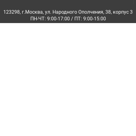
123298, г.Москва, ул. Народного Ополчения, 38, корпус 3
ПН-ЧТ: 9:00-17:00 / ПТ: 9:00-15:00
© ООО «Абразивкомплект» 2001-2026
Информация на сайте не является публичной офертой
Обратная связь
|
info@abraziv.ru
Политика конфиденциальности
О нас
Бренды
Каталоги PDF
Применение
Гарантия и обмен
Доставка по России