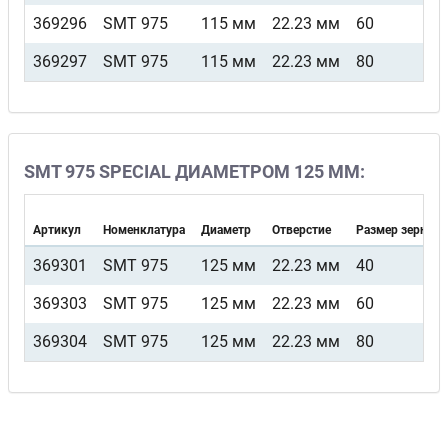
369296
SMT 975
115 мм
22.23 мм
60
369297
SMT 975
115 мм
22.23 мм
80
SMT 975 SPECIAL ДИАМЕТРОМ 125 ММ:
Артикул
Номенклатура
Диаметр
Отверстие
Размер зерна
369301
SMT 975
125 мм
22.23 мм
40
369303
SMT 975
125 мм
22.23 мм
60
369304
SMT 975
125 мм
22.23 мм
80