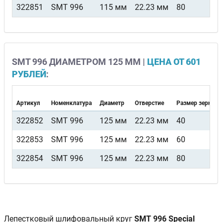
322851
SMT 996
115 мм
22.23 мм
80
SMT 996 ДИАМЕТРОМ 125 ММ |
ЦЕНА ОТ 601
РУБЛЕЙ
:
Артикул
Номенклатура
Диаметр
Отверстие
Размер зерна
322852
SMT 996
125 мм
22.23 мм
40
322853
SMT 996
125 мм
22.23 мм
60
322854
SMT 996
125 мм
22.23 мм
80
Лепестковый шлифовальный круг
SMT 996 Special