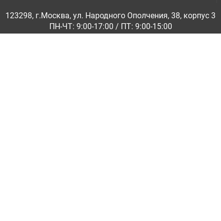
123298, г.Москва, ул. Народного Ополчения, 38, корпус 3
ПН-ЧТ: 9:00-17:00 / ПТ: 9:00-15:00
© ООО «Абразивкомплект» 2001-2026
Информация на сайте не является публичной офертой
Обратная связь
|
info@abraziv.ru
Политика конфиденциальности
О нас
Бренды
Каталоги PDF
Применение
Гарантия и обмен
Доставка по России