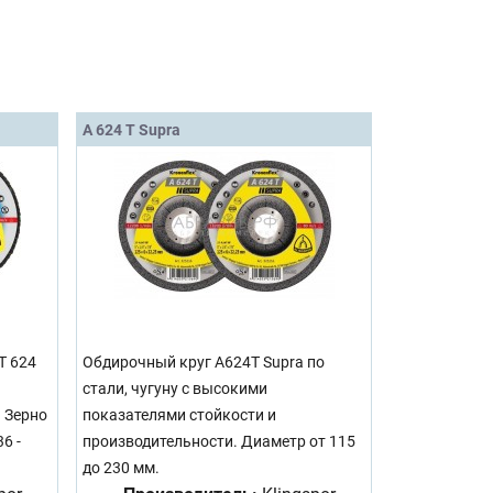
A 624 T Supra
T 624
Обдирочный круг A624T Supra по
стали, чугуну с высокими
 Зерно
показателями стойкости и
6 -
производительности. Диаметр от 115
до 230 мм.