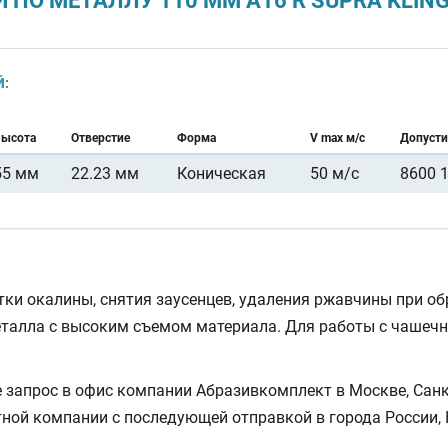
ПО МЕТАЛЛУ 110 ММ A16 R SUPRA KLIN
Й
:
Высота
Отверстие
Форма
V max м/с
Допусти
55 мм
22.23 мм
Коническая
50 м/с
8600 
и окалины, снятия заусенцев, удаления ржавчины при обр
талла с высоким съемом материала. Для работы с чашеч
запрос в офис компании Абразивкомплект в Москве, Санкт
тной компании с последующей отправкой в города России, 