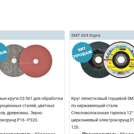
SMT 624 Supra
ые круги CS 561 для обработки
Круг лепестковый торцевой SM
укционных сталей, цветных
по нержавеющей стали.
ов, древесины. Зерно
Стекловолоконная тарелка 12°.
окорунд P16–P320.
циркониевый электрокорунд Р3
120.