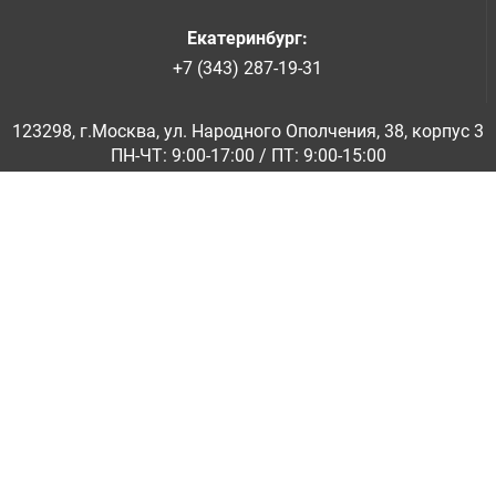
Екатеринбург
:
+7 (343) 287-19-31
123298, г.Москва, ул. Народного Ополчения, 38, корпус 3
ПН-ЧТ: 9:00-17:00 / ПТ: 9:00-15:00
© ООО «Абразивкомплект» 2001-2026
Информация на сайте не является публичной офертой
Обратная связь
|
info@abraziv.ru
Политика конфиденциальности
О нас
Бренды
Каталоги PDF