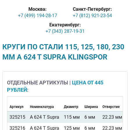
Москва:
Санкт-Петербург:
+7 (499) 194-28-17
+7 (812) 921-23-54
Екатеринбург:
+7 (343) 287-19-31
КРУГИ ПО СТАЛИ 115, 125, 180, 230
ММ A 624 T SUPRA KLINGSPOR
ОТДЕЛЬНЫЕ АРТИКУЛЫ |
ЦЕНА ОТ 445
РУБЛЕЙ
:
Артикул
Номенклатура
Диаметр
Ширина
Отверстие
Ф
325215
A 624 T Supra
115 мм
6 мм
22.23 мм
В
325216
A 624 T Supra
125 мм
6 мм
22.23 мм
В