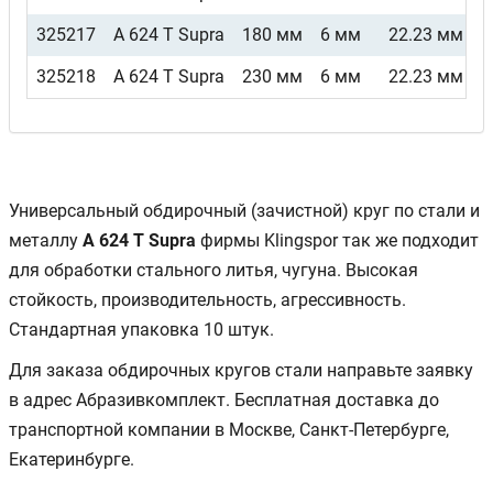
325217
A 624 T Supra
180 мм
6 мм
22.23 мм
В
325218
A 624 T Supra
230 мм
6 мм
22.23 мм
В
Универсальный обдирочный (зачистной) круг по стали и
металлу
A 624 T Supra
фирмы Klingspor так же подходит
для обработки стального литья, чугуна. Высокая
стойкость, производительность, агрессивность.
Стандартная упаковка 10 штук.
Для заказа обдирочных кругов стали направьте заявку
в адрес Абразивкомплект. Бесплатная доставка до
транспортной компании в Москве, Санкт-Петербурге,
Екатеринбурге.