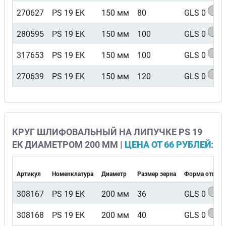
270627
PS 19 EK
150 мм
80
GLS 0
280595
PS 19 EK
150 мм
100
GLS 0
317653
PS 19 EK
150 мм
100
GLS 0
270639
PS 19 EK
150 мм
120
GLS 0
КРУГ ШЛИФОВАЛЬНЫЙ НА ЛИПУЧКЕ PS 19
EK ДИАМЕТРОМ 200 ММ |
ЦЕНА ОТ 66 РУБЛЕЙ
:
Артикул
Номенклатура
Диаметр
Размер зерна
Форма отверс
308167
PS 19 EK
200 мм
36
GLS 0
308168
PS 19 EK
200 мм
40
GLS 0