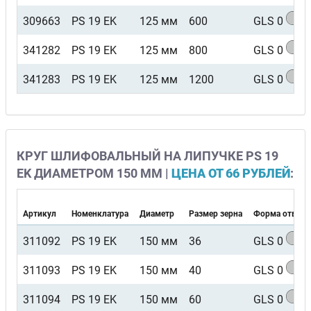
309663
PS 19 EK
125 мм
600
GLS 0
341282
PS 19 EK
125 мм
800
GLS 0
341283
PS 19 EK
125 мм
1200
GLS 0
КРУГ ШЛИФОВАЛЬНЫЙ НА ЛИПУЧКЕ PS 19
EK ДИАМЕТРОМ 150 ММ |
ЦЕНА ОТ 66 РУБЛЕЙ
:
Артикул
Номенклатура
Диаметр
Размер зерна
Форма отверс
311092
PS 19 EK
150 мм
36
GLS 0
311093
PS 19 EK
150 мм
40
GLS 0
311094
PS 19 EK
150 мм
60
GLS 0