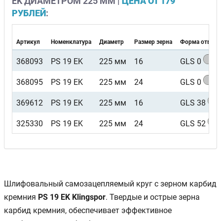
EK ДИАМЕТРОМ 225 ММ |
ЦЕНА ОТ 179
РУБЛЕЙ
:
Артикул
Номенклатура
Диаметр
Размер зерна
Форма отверс
368093
PS 19 EK
225 мм
16
GLS 0
368095
PS 19 EK
225 мм
24
GLS 0
369612
PS 19 EK
225 мм
16
GLS 38
325330
PS 19 EK
225 мм
24
GLS 52
Шлифовальный самозацепляемый круг с зерном карбид
кремния
PS 19 EK Klingspor
. Твердые и острые зерна
карбид кремния, обеспечивает эффективное