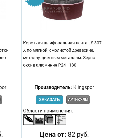
Короткая шлифовальная лента LS 307
отки
X по мягкой, смолистой древесине,
рно
металлу, цветным металлам. Зерно
оксид алюминия Р24 - 180.
por
Производитель:
Klingspor
Ы
ЗАКАЗАТЬ
АРТИКУЛЫ
Области применения:
.
Цена от:
82 руб.