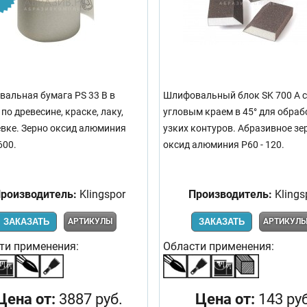
альная бумага PS 33 B в
Шлифовальный блок SK 700 A с
по древесине, краске, лаку,
угловым краем в 45° для обраб
вке. Зерно оксид алюминия
узких контуров. Абразивное зе
600.
оксид алюминия Р60 - 120.
роизводитель:
Klingspor
Производитель:
Klings
ЗАКАЗАТЬ
АРТИКУЛЫ
ЗАКАЗАТЬ
АРТИКУЛ
ти применения:
Области применения:
Цена от:
3887 руб.
Цена от:
143 руб