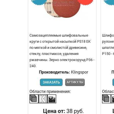
Самозацепляемые шлифовальные
Шлифов
круги с открытой насыпкой PS18 EK
рулоне 
по мягкой и смолистой древесине,
шпатле
стеклу, пластмассе, удаления
Р150 - 
ржавчины. Зерно электрокорунд Р36 -
240.
Производитель:
Klingspor
П
ЗАКАЗАТЬ
АРТИКУЛЫ
Области применения:
Облас
Цена от:
38 руб.