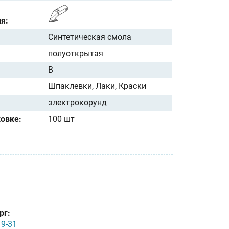
я:
Синтетическая смола
полуоткрытая
B
Шпаклевки, Лаки, Краски
электрокорунд
ковке:
100 шт
рг:
19-31