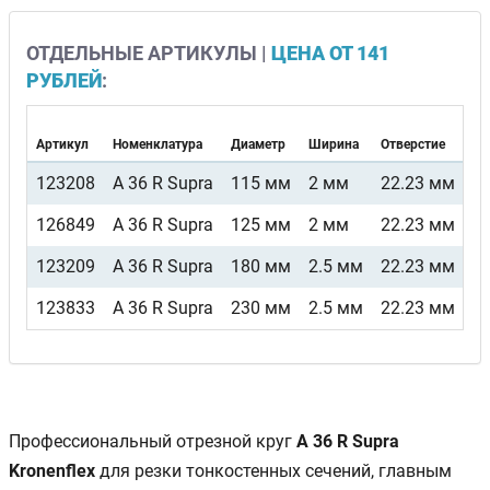
ОТДЕЛЬНЫЕ АРТИКУЛЫ |
ЦЕНА ОТ 141
РУБЛЕЙ
:
Артикул
Номенклатура
Диаметр
Ширина
Отверстие
Фо
123208
A 36 R Supra
115 мм
2 мм
22.23 мм
П
126849
A 36 R Supra
125 мм
2 мм
22.23 мм
П
123209
A 36 R Supra
180 мм
2.5 мм
22.23 мм
П
123833
A 36 R Supra
230 мм
2.5 мм
22.23 мм
П
Профессиональный отрезной круг
A 36 R Supra
Kronenflex
для резки тонкостенных сечений, главным