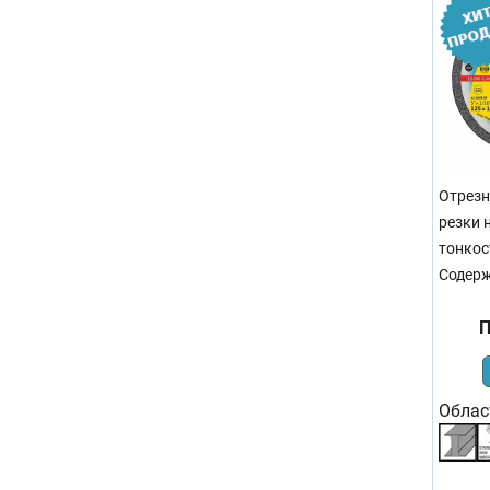
Отрезн
резки 
тонкос
Содерж
П
Облас