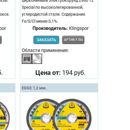
cial.
циркониевый электрокорунд Z960 TZ
Special по высоколегированной,
оксе.
углеродистой стали. Содержание
Fe/S/Cl менее 0,1%.
por
Производитель:
Klingspor
Ы
ЗАКАЗАТЬ
АРТИКУЛЫ
Области применения:
.
Цена от:
194 руб.
EDGE 1,2 мм.