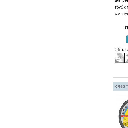
для ре
труб с
мм. Со
П
Облас
K 960 