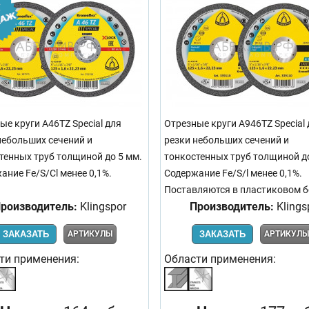
ые круги A46TZ Special для
Отрезные круги A946TZ Special 
небольших сечений и
резки небольших сечений и
тенных труб толщиной до 5 мм.
тонкостенных труб толщиной до
ание Fe/S/Cl менее 0,1%.
Содержание Fe/S/l менее 0,1%.
Поставляются в пластиковом б
роизводитель:
Klingspor
Производитель:
Klings
ЗАКАЗАТЬ
АРТИКУЛЫ
ЗАКАЗАТЬ
АРТИКУЛ
ти применения:
Области применения: