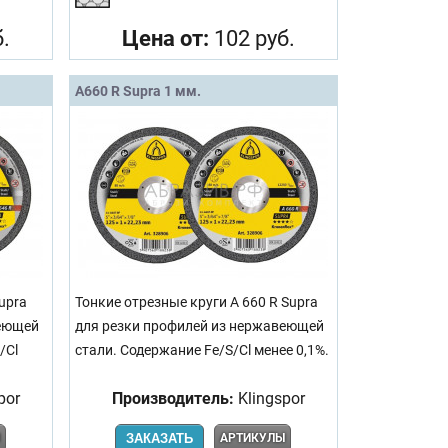
.
Цена от:
102 руб.
A660 R Supra 1 мм.
upra
Тонкие отрезные круги A 660 R Supra
веющей
для резки профилей из нержавеющей
/Сl
стали. Содержание Fe/S/Сl менее 0,1%.
por
Производитель:
Klingspor
Ы
ЗАКАЗАТЬ
АРТИКУЛЫ