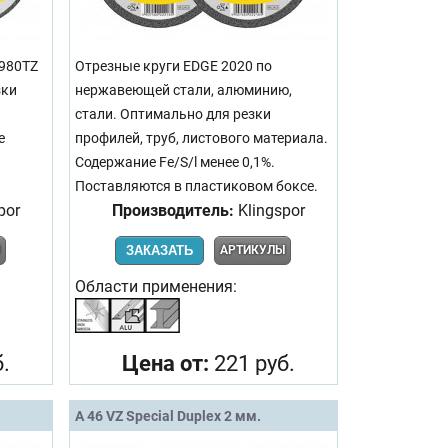
A980TZ
Отрезные круги EDGE 2020 по
зки
нержавеющей стали, алюминию,
стали. Оптимально для резки
е
профилей, труб, листового материала.
Содержание Fe/S/l менее 0,1%.
Поставляются в пластиковом боксе.
por
Производитель:
Klingspor
Ы
ЗАКАЗАТЬ
АРТИКУЛЫ
Области применения:
.
Цена от:
221 руб.
A 46 VZ Special Duplex 2 мм.