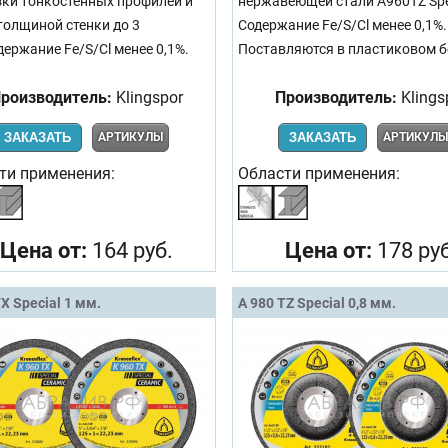
зки тонкостенных профилей и
нержавеющей стали A960TZ Spe
 толщиной стенки до 3
Содержание Fe/S/Cl менее 0,1%.
держание Fe/S/Сl менее 0,1%.
Поставляются в пластиковом б
роизводитель:
Klingspor
Производитель:
Klings
ЗАКАЗАТЬ
АРТИКУЛЫ
ЗАКАЗАТЬ
АРТИКУЛ
ти применения:
Области применения:
Цена от:
164 руб.
Цена от:
178 руб
TX Special 1 мм.
A 980 TZ Special 0,8 мм.