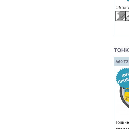
Облас
ТОНК
A60 TZ
Тонкие