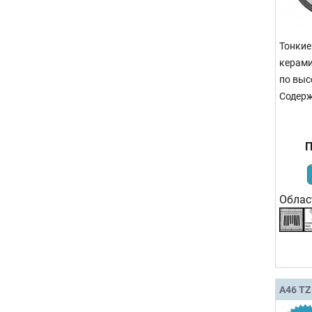
Тонкие
керами
по выс
Содерж
П
Облас
A46 TZ 