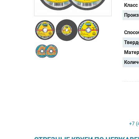
Класс
Произ
Спосо
Тверд
Матер
Колич
+7 (