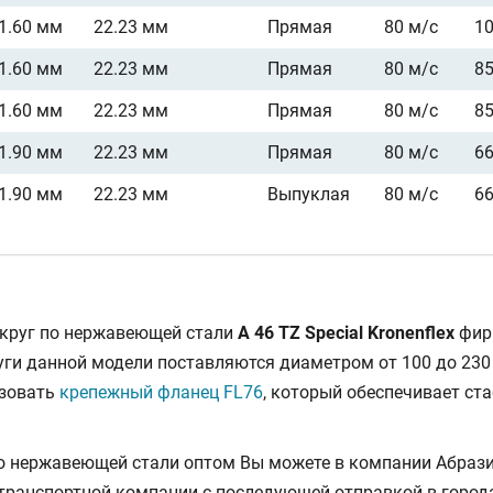
1.60 мм
22.23 мм
Прямая
80 м/с
1
1.60 мм
22.23 мм
Прямая
80 м/с
8
1.60 мм
22.23 мм
Прямая
80 м/с
8
1.90 мм
22.23 мм
Прямая
80 м/с
6
1.90 мм
22.23 мм
Выпуклая
80 м/с
6
 круг по нержавеющей стали
A 46 TZ Special Kronenflex
фирм
уги данной модели поставляются диаметром от 100 до 230 
ьзовать
крепежный фланец FL76
, который обеспечивает ст
 нержавеющей стали оптом Вы можете в компании Абрази
 транспортной компании с последующей отправкой в город