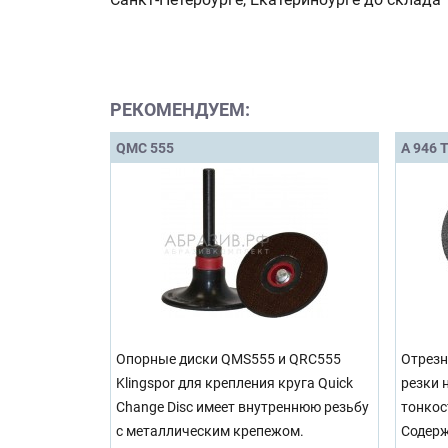
РЕКОМЕНДУЕМ:
QMC 555
A 946 T
Опорные диски QMS555 и QRC555
Отрезн
Klingspor для крепления круга Quick
резки 
Change Disc имеет внутреннюю резьбу
тонкос
с металлическим крепежом.
Содерж