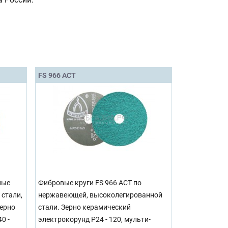
FS 966 ACT
ные
Фибровые круги FS 966 ACT по
 стали,
нержавеющей, высоколегированной
ерно
стали. Зерно керамический
0 -
электрокорунд Р24 - 120, мульти-