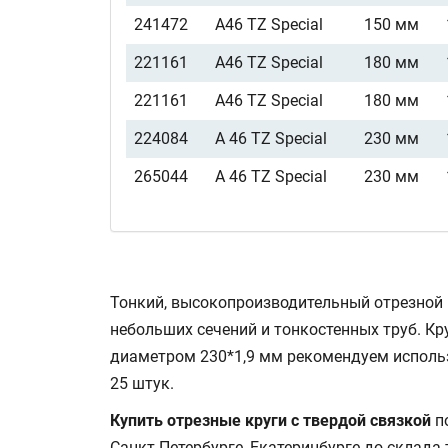
241472
A46 TZ Special
150 мм
221161
A46 TZ Special
180 мм
221161
A46 TZ Special
180 мм
224084
A 46 TZ Special
230 мм
265044
A 46 TZ Special
230 мм
Тонкий, высокопроизводительный отрезной
небольших сечений и тонкостенных труб. Кр
диаметром 230*1,9 мм рекомендуем испол
25 штук.
Купить отрезные круги с твердой связкой
по
Санкт-Петербурге, Екатеринбурге до склада