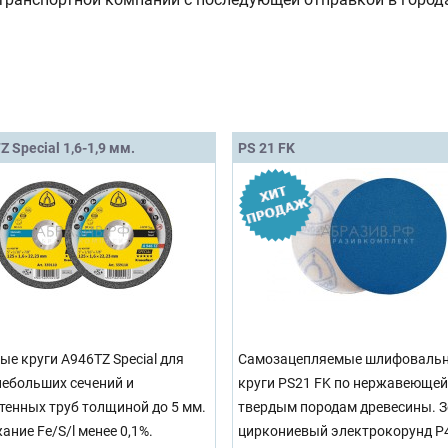
Z Special 1,6-1,9 мм.
PS 21 FK
ые круги A946TZ Special для
Самозацепляемые шлифоваль
небольших сечений и
круги PS21 FK по нержавеющей
тенных труб толщиной до 5 мм.
твердым породам древесины. З
ание Fe/S/l менее 0,1%.
циркониевый электрокорунд Р4