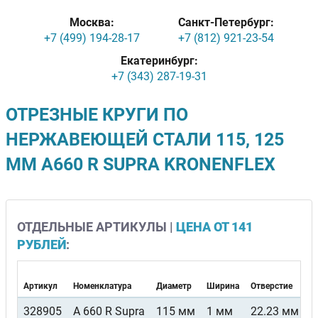
Москва:
Санкт-Петербург:
+7 (499) 194-28-17
+7 (812) 921-23-54
Екатеринбург:
+7 (343) 287-19-31
ОТРЕЗНЫЕ КРУГИ ПО
НЕРЖАВЕЮЩЕЙ СТАЛИ 115, 125
ММ A660 R SUPRA KRONENFLEX
ОТДЕЛЬНЫЕ АРТИКУЛЫ |
ЦЕНА ОТ 141
РУБЛЕЙ
:
Артикул
Номенклатура
Диаметр
Ширина
Отверстие
Ф
328905
A 660 R Supra
115 мм
1 мм
22.23 мм
П