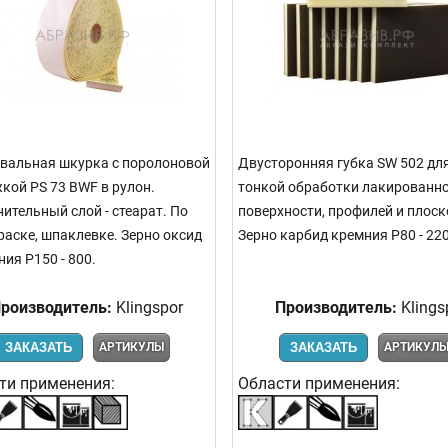
альная шкурка с поролоновой
Двусторонняя губка SW 502 дл
кой PS 73 BWF в рулон.
тонкой обработки лакированн
ительный слой - стеарат. По
поверхности, профилей и плоск
краске, шпаклевке. Зерно оксид
Зерно карбид кремния Р80 - 220
ия Р150 - 800.
роизводитель:
Klingspor
Производитель:
Klings
ЗАКАЗАТЬ
АРТИКУЛЫ
ЗАКАЗАТЬ
АРТИКУЛ
ти применения:
Области применения: