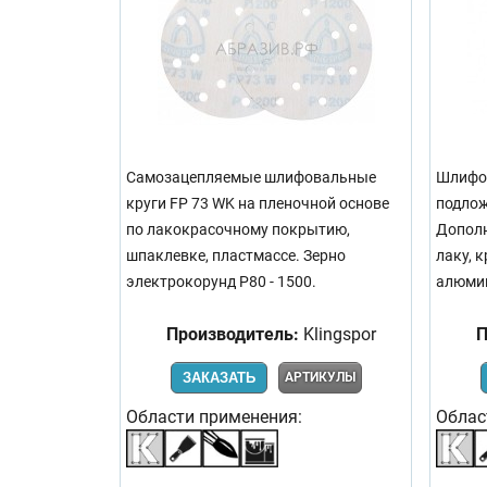
Самозацепляемые шлифовальные
Шлифов
круги FP 73 WK на пленочной основе
подлож
по лакокрасочному покрытию,
Дополн
шпаклевке, пластмассе. Зерно
лаку, 
электрокорунд Р80 - 1500.
алюмин
Производитель:
Klingspor
П
ЗАКАЗАТЬ
АРТИКУЛЫ
Области применения:
Облас