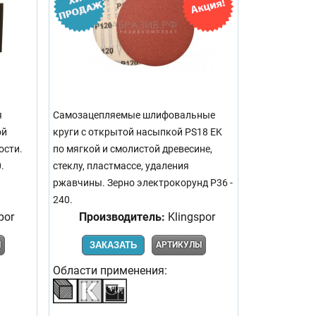
я
Самозацепляемые шлифовальные
ой
круги с открытой насыпкой PS18 EK
ости.
по мягкой и смолистой древесине,
.
стеклу, пластмассе, удаления
ржавчины. Зерно электрокорунд Р36 -
240.
por
Производитель:
Klingspor
Ы
ЗАКАЗАТЬ
АРТИКУЛЫ
Области применения: