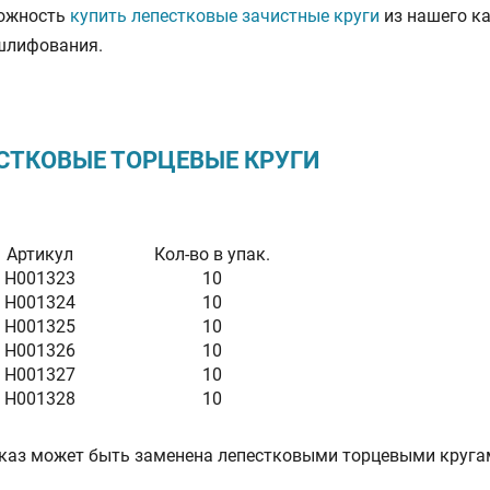
можность
купить лепестковые зачистные круги
из нашего к
шлифования.
СТКОВЫЕ ТОРЦЕВЫЕ КРУГИ
Артикул
Кол-во в упак.
H001323
10
H001324
10
H001325
10
H001326
10
H001327
10
H001328
10
аказ может быть заменена лепестковыми торцевыми кругам