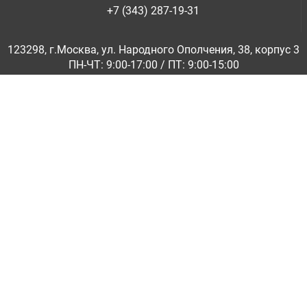
+7 (343) 287-19-31
123298, г.Москва, ул. Народного Ополчения, 38, корпус 3
ПН-ЧТ: 9:00-17:00 / ПТ: 9:00-15:00
© ООО «Абразивкомплект» 2001-2026
Информация на сайте не является публичной офертой
Обратная связь
|
info@abraziv.ru
Политика конфиденциальности
О нас
Бренды
Каталоги PDF
Применение
Гарантия и обмен