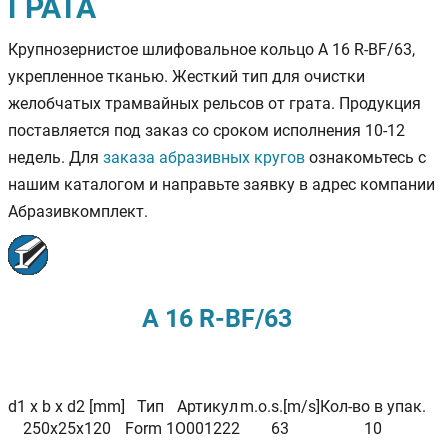
ГРАТА
Крупнозернистое шлифовальное кольцо A 16 R-BF/63,
укрепленное тканью. Жесткий тип для очистки
желобчатых трамвайных рельсов от грата. Продукция
поставляется под заказ со сроком исполнения 10-12
недель. Для
заказа абразивных кругов
ознакомьтесь с
нашим каталогом и направьте заявку в адрес компании
Абразивкомплект.
A 16 R-BF/63
d
1
x b x d
2
[mm]
Тип
Артикул
m.o.s.[m/s]
Кол-во в упак.
250x25x120
Form 1
O001222
63
10