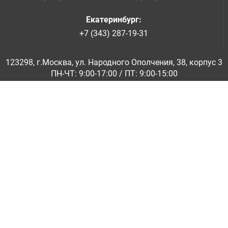
Екатеринбург
:
+7 (343) 287-19-31
123298, г.Москва, ул. Народного Ополчения, 38, корпус 3
ПН-ЧТ: 9:00-17:00 / ПТ: 9:00-15:00
© ООО «Абразивкомплект» 2001-2026
Информация на сайте не является публичной офертой
Обратная связь
|
info@abraziv.ru
Политика конфиденциальности
О нас
Бренды
Каталоги PDF