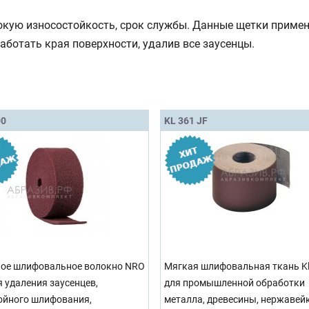
окую износостойкость, срок службы. Данные щетки приме
аботать края поверхности, удалив все заусенцы.
00
KL 361 JF
ое шлифовальное волокно NRO
Мягкая шлифовальная ткань Kl
я удаления заусенцев,
для промышленной обработки
йного шлифования,
металла, древесины, нержавейк