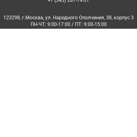
+7 (343) 287-19-31
123298, г.Москва, ул. Народного Ополчения, 38, корпус 3
ПН-ЧТ: 9:00-17:00 / ПТ: 9:00-15:00
© ООО «Абразивкомплект» 2001-2026
Информация на сайте не является публичной офертой
Обратная связь
|
info@abraziv.ru
Политика конфиденциальности
О нас
Бренды
Каталоги PDF
Применение
Гарантия и обмен