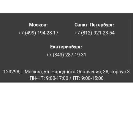
Москва
:
Санкт-Петербург
:
+7 (499) 194-28-17
+7 (812) 921-23-54
Екатеринбург
:
+7 (343) 287-19-31
123298, г.Москва, ул. Народного Ополчения, 38, корпус 3
ПН-ЧТ: 9:00-17:00 / ПТ: 9:00-15:00
© ООО «Абразивкомплект» 2001-2026
Информация на сайте не является публичной офертой
Обратная связь
|
info@abraziv.ru