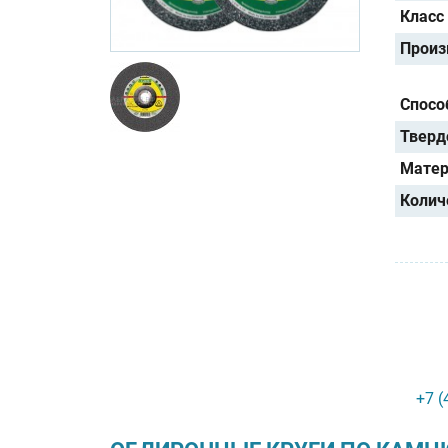
Класс
Произ
Спосо
Тверд
Матер
Колич
+7 (