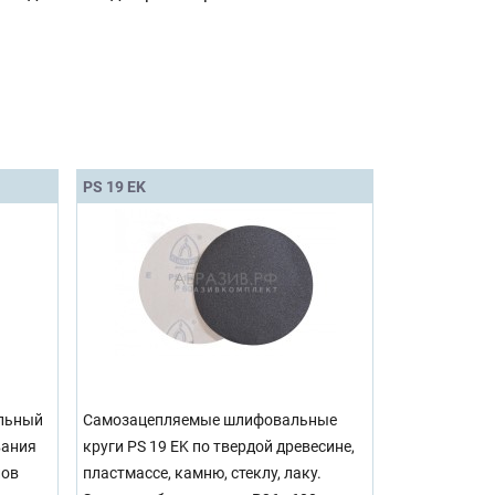
PS 19 EK
льный
Самозацепляемые шлифовальные
вания
круги PS 19 EK по твердой древесине,
лов
пластмассе, камню, стеклу, лаку.