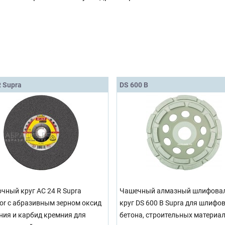
R Supra
DS 600 B
чный круг AC 24 R Supra
Чашечный алмазный шлифова
por с абразивным зерном оксид
круг DS 600 B Supra для шлифо
ия и карбид кремния для
бетона, строительных материа