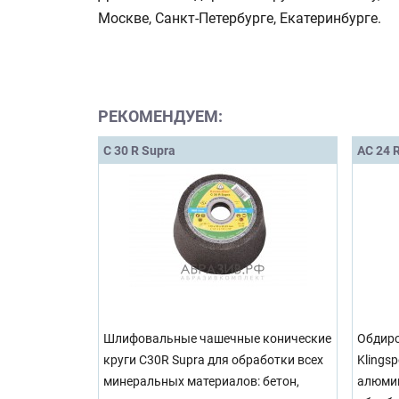
Москве, Санкт-Петербурге, Екатеринбурге.
РЕКОМЕНДУЕМ:
C 30 R Supra
AC 24 
Шлифовальные чашечные конические
Обдиро
круги C30R Supra для обработки всех
Klings
минеральных материалов: бетон,
алюмин