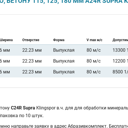
 БЕТОНУ 115, 125, 180 ММ A24R SUPRA 
:
Ширина
Отверстие
Форма
V max м/с
Допусти
6 мм
22.23 мм
Выпуклая
80 м/с
13300 
6 мм
22.23 мм
Выпуклая
80 м/с
12200 
6 мм
22.23 мм
Выпуклая
80 м/с
8500 1
етону
C24R Supra
Klingspor в.ч. для для обработки минерал
Упаковка по 10 штук.
камню направьте заявку в адрес Абразивкомплект. Бесплат