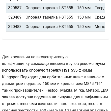
320587
Опорная тарелка HST555
150 мм
Твердая
320489
Опорная тарелка HST555
150 мм
Средняя
320488
Опорная тарелка HST555
150 мм
Мягкая
Для крепления на эксцентриковую
шлифмашинку самозацепляемых кругов рекомендуем
использовать опорную тарелку
HST 555
фирмы
Klingspor. Подходит для орбитальных шлифмашинок с
диаметром подошвы 150 мм и креплением M8/ 5/16"
таких производителей: Festool, Makita, Mirka, Metabo. Для
заказа доступна подошва на липучке для шлифмашины
с тремя степенями жесткости: hard - жесткая, medium -
средней жесткости, soft - мягкая. Стандартная упаковка