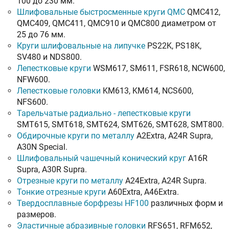
100 до 230 мм.
Шлифовальные быстросменные круги QMC
QMC412,
QMC409, QMC411, QMC910 и QMC800 диаметром от
25 до 76 мм.
Круги шлифовальные на липучке
PS22K, PS18K,
SV480 и NDS800.
Лепестковые круги
WSM617, SM611, FSR618, NCW600,
NFW600.
Лепестковые головки
KM613, KM614, NCS600,
NFS600.
Тарельчатые радиально - лепестковые круги
SMT615, SMT618, SMT624, SMT626, SMT628, SMT800.
Обдирочные круги по металлу
A2Extra, A24R Supra,
A30N Special.
Шлифовальный чашечный конический круг
A16R
Supra, A30R Supra.
Отрезные круги по металлу
A24Extra, A24R Supra.
Тонкие отрезные круги
A60Extra, A46Extra.
Твердосплавные борфрезы HF100
различных форм и
размеров.
Эластичные абразивные головки
RFS651, RFM652,