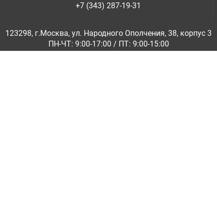
+7 (343) 287-19-31
123298, г.Москва, ул. Народного Ополчения, 38, корпус 3
ПН-ЧТ: 9:00-17:00 / ПТ: 9:00-15:00
© ООО «Абразивкомплект» 2001-2026
Информация на сайте не является публичной офертой
Обратная связь
|
info@abraziv.ru
Политика конфиденциальности
О нас
Бренды
Каталоги PDF
Применение
Гарантия и обмен